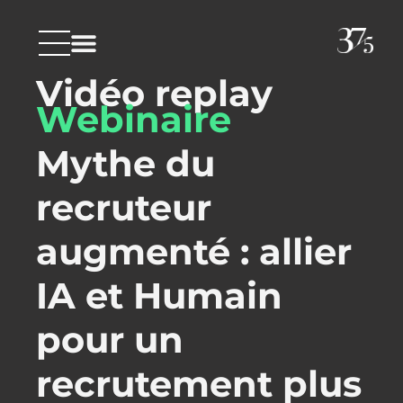
Découvrez 37.5
Living lab
Vidéo replay
Webinaire
Mythe du
recruteur
augmenté : allier
IA et Humain
pour un
recrutement plus