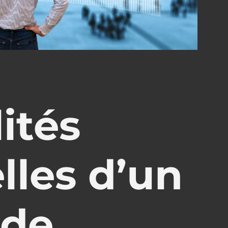
ités
lles d’un
 de