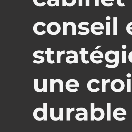
conseil 
stratég
une cro
durable