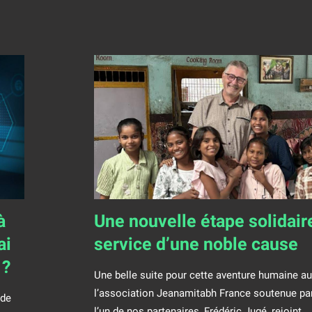
à
Une nouvelle étape solidair
ai
service d’une noble cause
 ?
Une belle suite pour cette aventure humaine au
l’association Jeanamitabh France soutenue par
 de
l’un de nos partenaires, Frédéric Jugé, rejoint