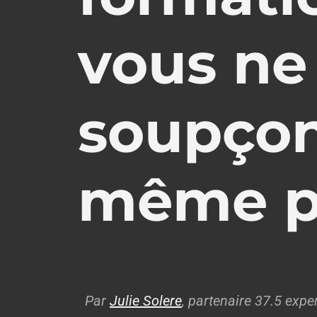
vous ne
soupçon
même pa
Par
Julie Solere
, partenaire 37.5 exp