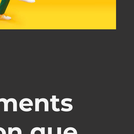
ements
on que