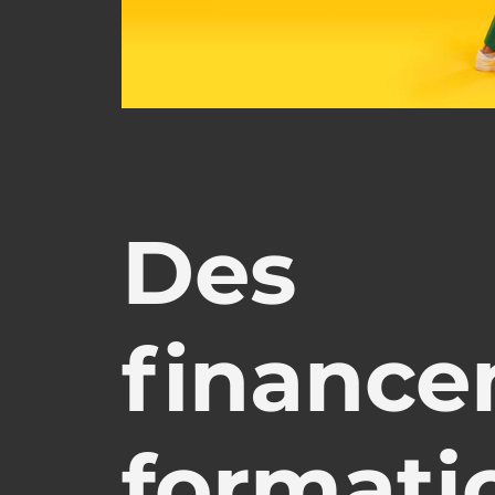
Des
financ
formati