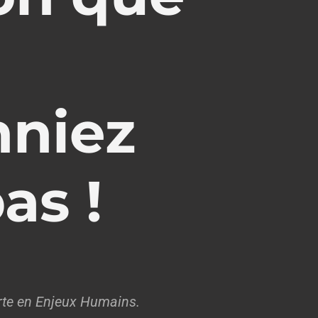
niez
s !
erte en Enjeux Humains.