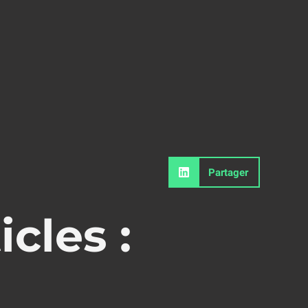
Partager
icles :