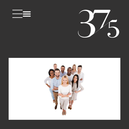
Découvrez 37.5
Living lab