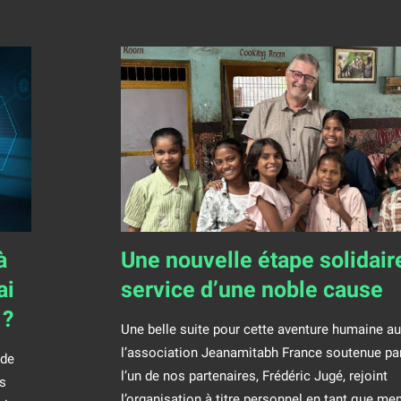
à
Une nouvelle étape solidair
ai
service d’une noble cause
 ?
Une belle suite pour cette aventure humaine au
l’association Jeanamitabh France soutenue par
 de
l’un de nos partenaires, Frédéric Jugé, rejoint
s
l’organisation à titre personnel en tant que m