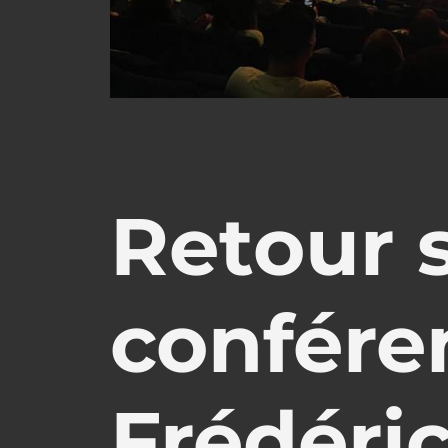
Retour s
confére
Frédéri