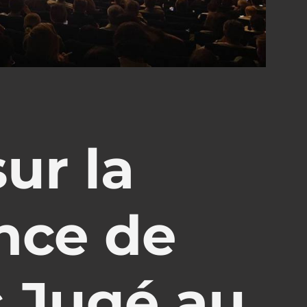
ur la
nce de
c Jugé au