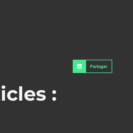
Partager
icles :