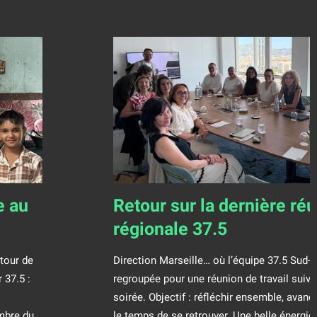
e au
Retour sur la dernière ré
régionale 37.5
tour de
Direction Marseille… où l’équipe 37.5 Sud-E
 37.5 :
regroupée pour une réunion de travail suivi
soirée. Objectif : réfléchir ensemble, avance
embre du
le temps de se retrouver. Une belle énergie 