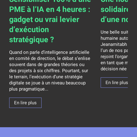
PME à l’IA en 4 heures :
solidaire 
gadget ou vrai levier
d’une nob
d’exécution
Une belle suite p
stratégique ?
humaine autour de
Jeanamitabh Franc
l’un de nos parten
Quand on parle d’intelligence artificielle
rejoint l’organisat
en comité de direction, le débat s’enlise
en tant que memb
souvent dans de grandes théories ou
décision née d’un 
des projets à six chiffres. Pourtant, sur
le terrain, l’exécution d’une stratégie
En lire plus
digitale se joue à un niveau beaucoup
plus pragmatique...
En lire plus