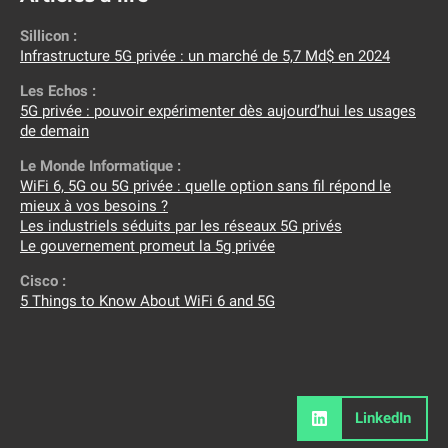
Sillicon :
Infrastructure 5G privée : un marché de 5,7 Md$ en 2024
Les Echos :
5G privée : pouvoir expérimenter dès aujourd’hui les usages
de demain
Le Monde Informatique :
WiFi 6, 5G ou 5G privée : quelle option sans fil répond le
mieux à vos besoins ?
Les industriels séduits par les réseaux 5G privés
Le gouvernement promeut la 5g privée
Cisco :
5 Things to Know About WiFi 6 and 5G
LinkedIn